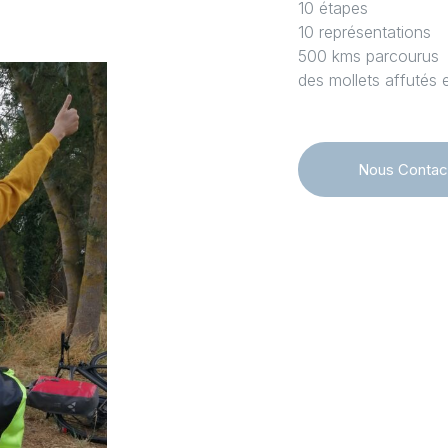
10 étapes
10 représentations
500 kms parcourus
des mollets affutés 
Nous Contac